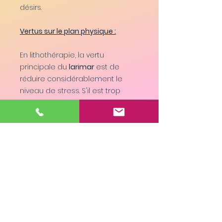
désirs.
Vertus sur le plan physique :
En lithothérapie, la vertu
principale du
larimar
est de
réduire considérablement le
niveau de stress. S'il est trop
élevé, cela peut avoir
des conséquences physiques
graves sur la santé.
Le
larimar
a également la
capacité de renforcer les
articulations et le cartilage. Il
est conseillé pour les athlètes et
les femmes dont le corps est
soumis à de fortes contraintes.
Le
Larimar
soulage et apaise
tous les problèmes au niveau du