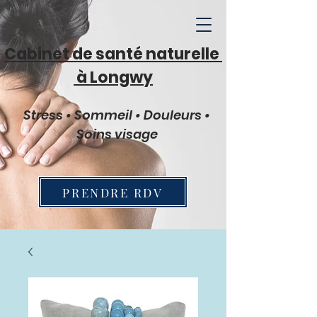
Cabinet de santé naturelle
à Longwy
Stress • Sommeil • Douleurs •
Soins visage
PRENDRE RDV