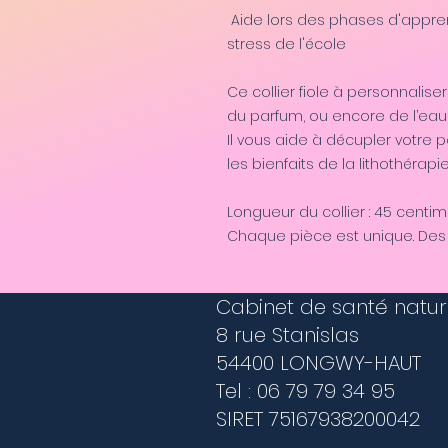
Aide lors des phases d'appre
stress de l'école
Ce collier fiole à personnaliser
du parfum, ou encore de l’e
Il vous aide à décupler votre po
les bienfaits de la lithothérapi
Longueur du collier : 45 centi
Chaque pièce est unique. Des 
Cabinet de santé natur
8 rue Stanislas
54400 LONGWY-HAUT
Tel : 06 79 79 34 95
SIRET 75167938200042