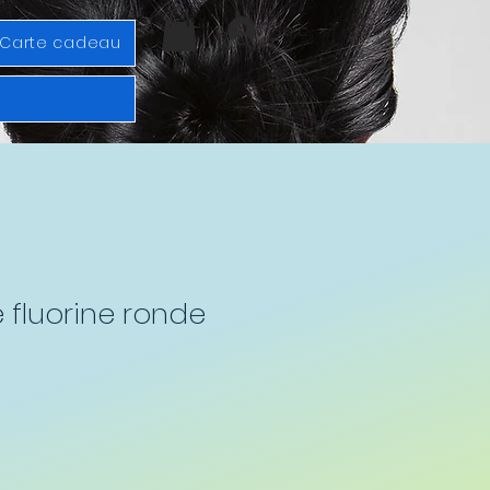
Se connecter
Carte cadeau
le fluorine ronde