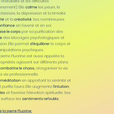
’instabilité et les difficultés
nnement). Elle
calme
les peurs, le
a tristesse, la dépression et la timidité.
ité
et la
créativité
. Ses nombreuses
onfiance
en l’avenir et en soi.
se le corps
par sa purification des
re
des blocages psychologiques et
ion. Elle permet
d’équilibrer
le corps et
anipulations psychiques.
 pierre Fluorine est aussi appelée la
opriétés agissent sur différents plans
combattre le chaos,
réorganiser la vie
a vie professionnelle.
a
méditation
en apportant la sérénité et
 purifie l’aura. Elle augmente
l’intuition
,
les
et favorise l’élévation spirituelle. Ses
 surface les
sentiments refoulés.
la pierre Fluorine: