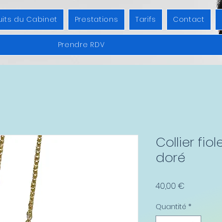
uits du Cabinet
Prestations
Tarifs
Contact
Prendre RDV
Collier fio
doré
Prix
40,00 €
Quantité
*