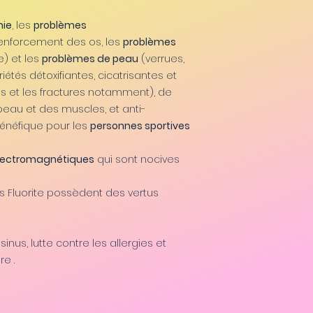
hie
, les
problèmes
enforcement des os, les
problèmes
e) et les
problèmes de peau
(verrues,
étés détoxifiantes, cicatrisantes et
s et les fractures notamment), de
peau et des muscles, et anti-
énéfique pour les
personnes sportives
électromagnétiques
qui sont nocives
es Fluorite possèdent des vertus
nus, lutte contre les allergies et
e .