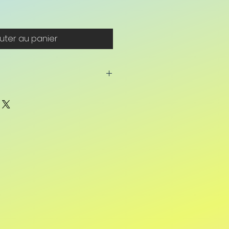
uter au panier
e ne pas considérer la
mme une
substitution
à la
le, mais comme un
e se sentir mieux. En cas de
s ou persistantes, il est
sulter un médecin et de
nt adapté.