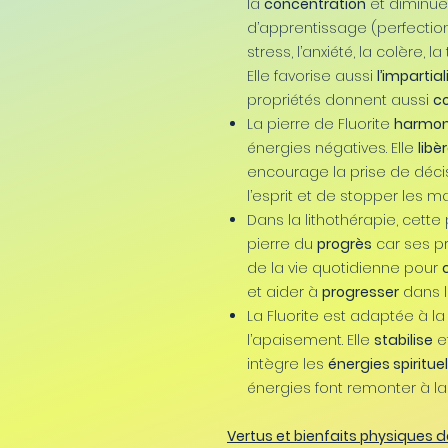
la
concentration
et diminue l
d’apprentissage (perfectio
stress, l’anxiété, la colère, l
Elle favorise aussi
l’impartial
propriétés donnent aussi
c
La pierre de Fluorite
harmoni
énergies négatives. Elle
libè
encourage la prise de décis
l’esprit et de stopper les m
Dans la lithothérapie, cette
pierre du
progrès
car ses pr
de la vie quotidienne pour
et aider à
progresser
dans l
La Fluorite est adaptée à l
l’apaisement. Elle
stabilise
et
intègre les
énergies spirituel
énergies font remonter à la
Vertus et bienfaits physiques de 