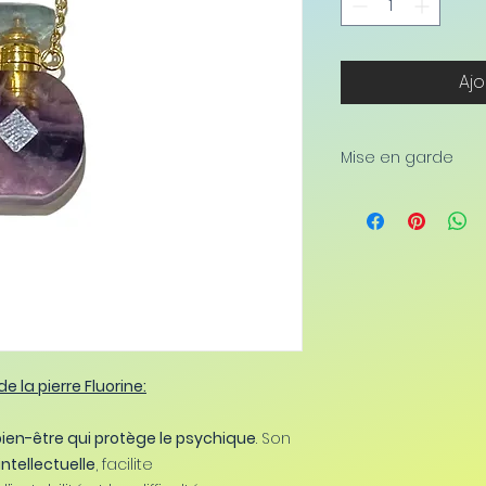
Ajo
Mise en garde
Il est important d
lithothérapie co
médecine généra
complément afin d
pathologies lourde
nécessaire de con
suivre un traiteme
e la pierre Fluorine:
 bien-être qui protège le psychique
. Son
intellectuelle
, facilite