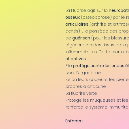
La Fluorite agit sur la
neuropat
osseux
(ostéoporose) par le r
articulaires
(arthrite et arthros
acnés). Elle possède des propri
de
guérison
(pour les blessure
régénération des tissus de la 
inflammatoires. Cette pierre
b
et actives.
Elle
protège contre les ondes 
pour l’organisme.
Selon leurs couleurs, les pierr
propres à chacune :
La fluorite verte
Protège les muqueuses et les si
renforce le système immunitair
Enfants :