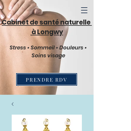
Cabinet de santé naturelle
à Longwy
Stress • Sommeil • Douleurs •
Soins visage
PRENDRE RDV