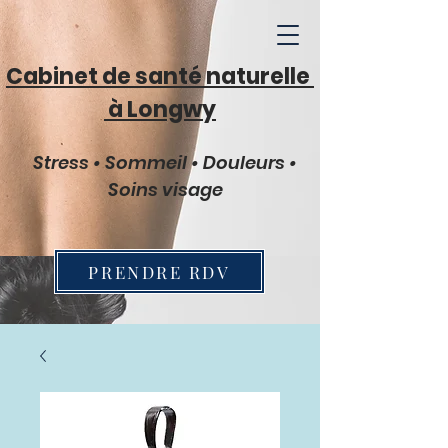
Cabinet de santé naturelle
à Longwy
Stress • Sommeil • Douleurs •
Soins visage
PRENDRE RDV