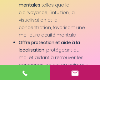
mentales
telles que la
clairvoyance, l'intuition, la
visualisation et la
concentration, favorisant une
meilleure acuité mentale.
Offre protection et aide à la
localisation
, protégeant du
mal et aidant à retrouver les
personnes, objets ou animaux
perdus.
Favorise la méditation et
l'harmonisation énergétique
,
stabilisant le corps
énergétique et facilitant
l'atteinte de niveaux de
conscience élevés.
Taille du pendentif : 1,5 cm x 1 cm