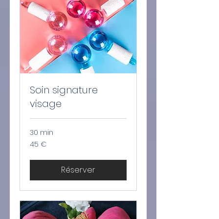
Soin signature
visage
30 min
45
45 €
euros
Réserver