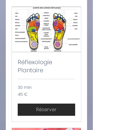
Réflexologie
Plantaire
30 min
45
45 €
euros
Réserver