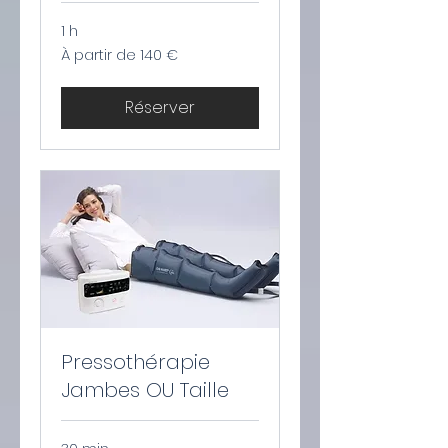
1 h
À
À partir de 140 €
partir
de
140
euros
Réserver
Pressothérapie
Jambes OU Taille