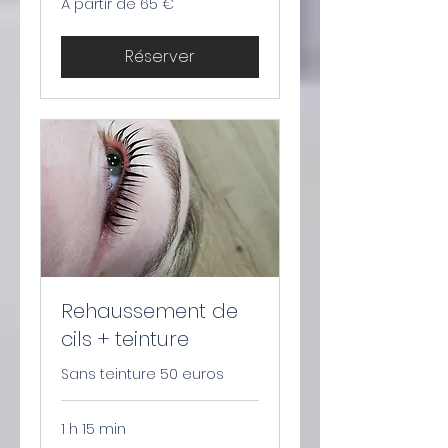
À partir de 65 €
partir
de
65
euros
Réserver
Rehaussement de
cils + teinture
Sans teinture 50 euros
1 h 15 min
60