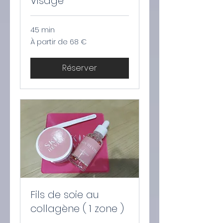
Visage
45 min
À
À partir de 68 €
partir
de
68
euros
Réserver
Fils de soie au
collagène ( 1 zone )