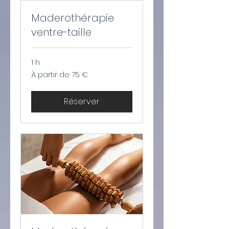
Maderothérapie
ventre-taille
1 h
À
À partir de 75 €
partir
de
75
euros
Réserver