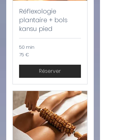
Réflexologie
plantaire + bols
kansu pied
50 min
75
75 €
euros
Réserver