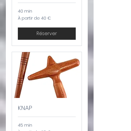
40 min
À
À partir de 40 €
partir
de
40
euros
Réserver
KNAP
45 min
À