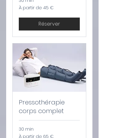
30 min
À
À partir de 45 €
partir
de
45
euros
Réserver
Pressothérapie
corps complet
30 min
À
À partir de 65 €
partir