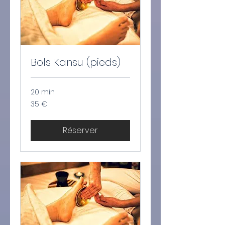
Bols Kansu (pieds)
20 min
35
35 €
euros
Réserver