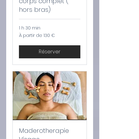
corps complet (
hors bras)
1 h 30 min
À
À partir de 130 €
partir
de
130
euros
Réserver
Maderotherapie