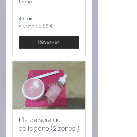
1 zone
45 min
À
À partir de 85 €
partir
de
85
euros
Réserver
Fils de soie au
collagène (2 zones )