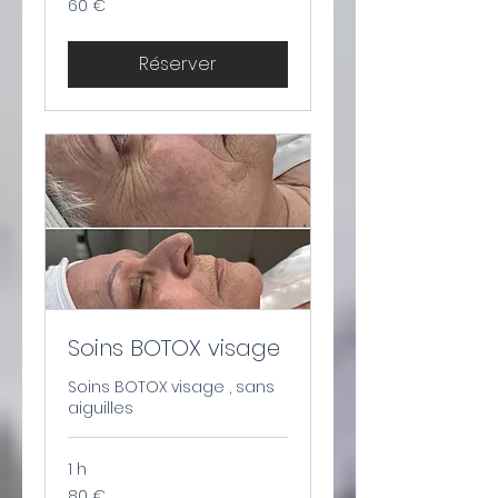
60 €
euros
Réserver
Soins BOTOX visage
Soins BOTOX visage , sans
aiguilles
1 h
80
80 €