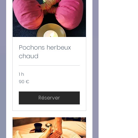
Pochons herbeux
chaud
1 h
90
90 €
euros
Réserver