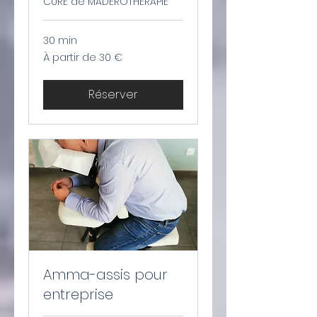
CURE de MADEROTHERAPIE
30 min
À
À partir de 30 €
partir
de
30
euros
Réserver
Amma-assis pour
entreprise