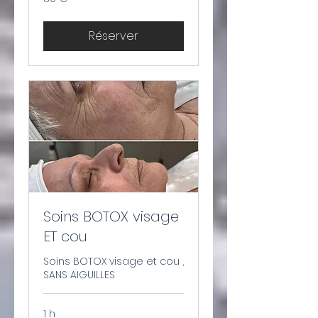
euros
Réserver
Soins BOTOX visage
ET cou
Soins BOTOX visage et cou ,
SANS AIGUILLES
1 h