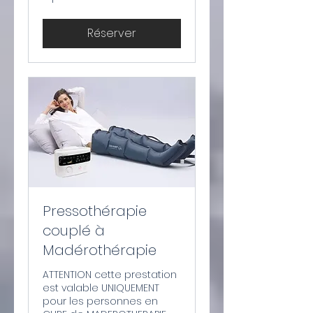
de
65
euros
Réserver
Pressothérapie
couplé à
Madérothérapie
ATTENTION cette prestation
est valable UNIQUEMENT
pour les personnes en