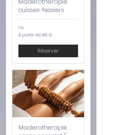
Maderothérapie
cuisses-fessiers
1 h
À
À partir de 85 €
partir
de
85
euros
Réserver
Maderotherapie