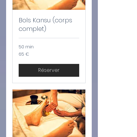
Bols Kansu (corps
complet)
50 min
65
65 €
euros
Réserver