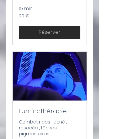
15 min
20
20 €
euros
Réserver
Luminothérapie
Combat rides , acné ,
rosacée , tâches
pigmentaires ....