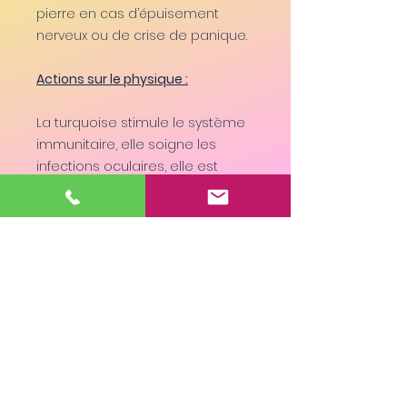
pierre en cas d’épuisement
nerveux ou de crise de panique.
Actions sur le physique :
La turquoise stimule le système
immunitaire, elle soigne les
infections oculaires, elle est
désintoxiquante, elle pourrai être
utilisé pour contrer les effets
d’empoisonnements. Elle régule
les liquides et muqueuses du
corps, elle purifie ces liquides,
elle réduit les excès de
cholestérol.
Bague réglable en Argent 925
plaquée Or