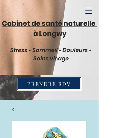
Cabinet de santé naturelle
à Longwy
Stress • Sommeil • Douleurs •
Soins visage
PRENDRE RDV