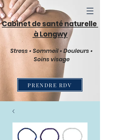
Cabinet de santé naturelle
à Longwy
Stress • Sommeil • Douleurs •
Soins visage
PRENDRE RDV