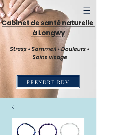
Cabinet de santé naturelle
à Longwy
Stress • Sommeil • Douleurs •
Soins visage
PRENDRE RDV