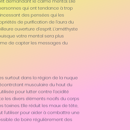
sprit demandant le calme mental. Elle
personnes qui ont tendance à trop
e incessant des pensées qui les
opriétés de purification de l’aura du
lleure ouverture d’esprit. L’améthyste
n, puisque votre mental sera plus
ême de capter les messages du
s surtout dans la région de la nuque
écontrctant musculaire du haut du
utilisée pour lutter contre l’acidité
ite les divers éléments nocifs du corps
 toxines. Elle réduit les maux de tête,
ut l’utiliser pour aider à combattre une
sible de boire régulièrement des