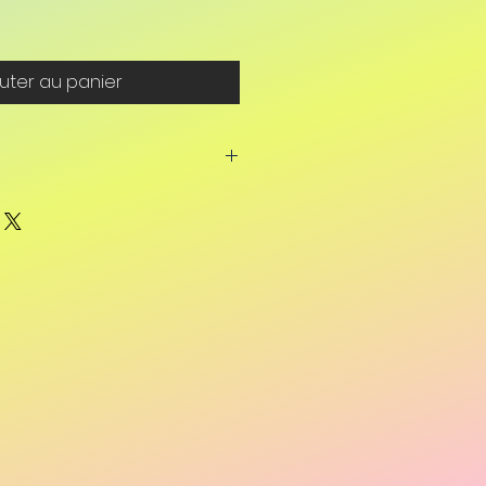
uter au panier
e ne pas considérer la
mme une
substitution
à la
le, mais comme un
e se sentir mieux. En cas de
s ou persistantes, il est
sulter un médecin et de
nt adapté.