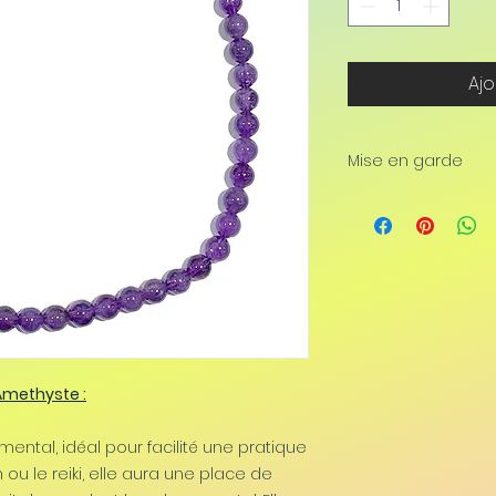
Ajo
Mise en garde
Il est important d
lithothérapie co
médecine généra
complément afin d
pathologies lourde
nécessaire de con
suivre un traiteme
 Amethyste :
ental, idéal pour facilité une pratique
n ou le reiki, elle aura une place de