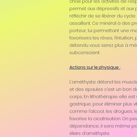
choix pour les activités de l’e
permet aux dépressifs et aux 
réfléchir de se libérer du cycl
assaillent. Ce minéral à des pr
porteur, lui permettant une mei
favorisera les rêves, l’intuitio
détendu vous serez plus à m
subconscient.
Actions sur le physique :
L’améthyste détend les muscle
et des épaules c’est un bon d
corps. En lithothérapie elle est 
gastrique, pour éliminer plus v
comme l’alcool, les drogues, les
favorise la cicatrisation. On pe
dépendance, il sera même pos
élixirs d’améthyste