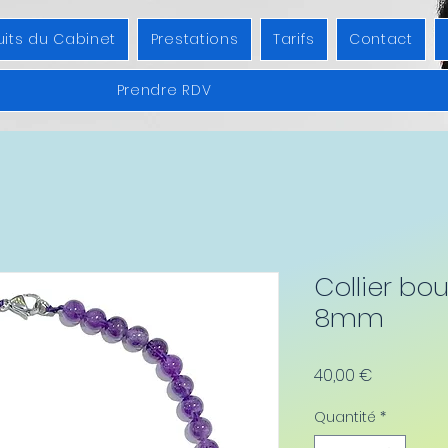
uits du Cabinet
Prestations
Tarifs
Contact
Prendre RDV
Collier bo
8mm
Prix
40,00 €
Quantité
*