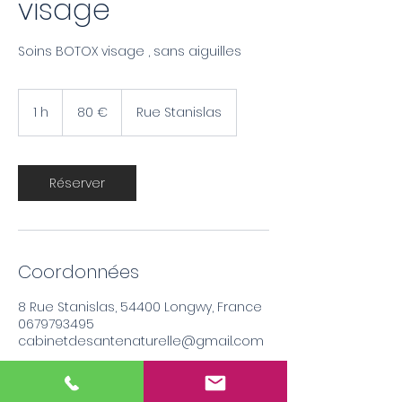
visage
Soins BOTOX visage , sans aiguilles
80
euros
1 h
1
80 €
Rue Stanislas
Réserver
Coordonnées
8 Rue Stanislas, 54400 Longwy, France
0679793495
cabinetdesantenaturelle@gmail.com