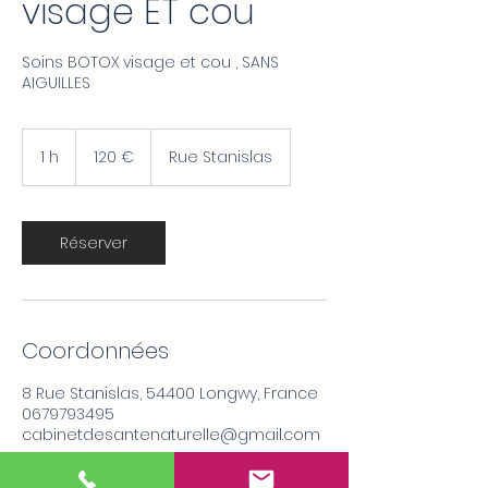
visage ET cou
Soins BOTOX visage et cou , SANS
AIGUILLES
120
euros
1 h
1
120 €
Rue Stanislas
Réserver
Coordonnées
8 Rue Stanislas, 54400 Longwy, France
0679793495
cabinetdesantenaturelle@gmail.com